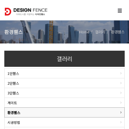
Togg
navig
환경휀스
Home
갤러리
환경휀스
갤러리
1단휀스
2단휀스
3단휀스
게이트
환경휀스
시공방법